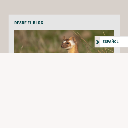
DESDE EL BLOG
ESPAÑOL
August is Make-a-Will Month
By Jeff Woods - Planned Giving Coach
Consulting
August 12, 2024